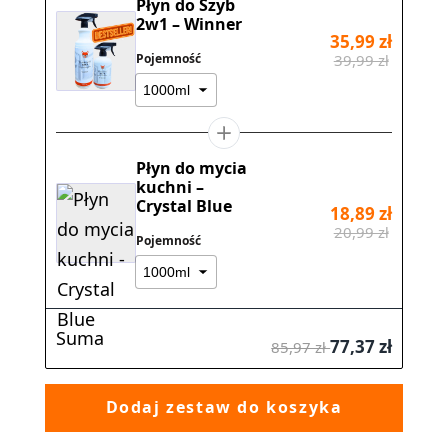
Płyn do Szyb
2w1 – Winner
35,99 zł
Pojemność
39,99 zł
Płyn do mycia
kuchni –
Crystal Blue
18,89 zł
20,99 zł
Pojemność
OSZCZĘDZASZ 8,60 zł
Suma
77,37 zł
85,97 zł
Dodaj zestaw do koszyka