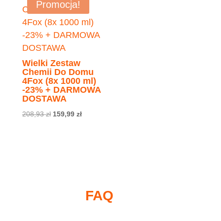
146,93 zł.
121,94 zł.
Promocja!
Wielki Zestaw
Chemii Do Domu
4Fox (8x 1000 ml)
-23% + DARMOWA
DOSTAWA
Pierwotna
Aktualna
208,93
zł
159,99
zł
cena
cena
wynosiła:
wynosi:
208,93 zł.
159,99 zł.
FAQ