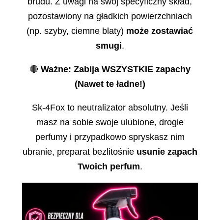
brudu. Z uwagi na swój specyficzny skład,
pozostawiony na gładkich powierzchniach
(np. szyby, ciemne blaty)
może zostawiać
smugi
.
🔴
Ważne: Zabija WSZYSTKIE zapachy
(Nawet te ładne!)
Sk-4Fox to neutralizator absolutny. Jeśli
masz na sobie swoje ulubione, drogie
perfumy i przypadkowo spryskasz nim
ubranie, preparat bezlitośnie
usunie zapach
Twoich perfum
.