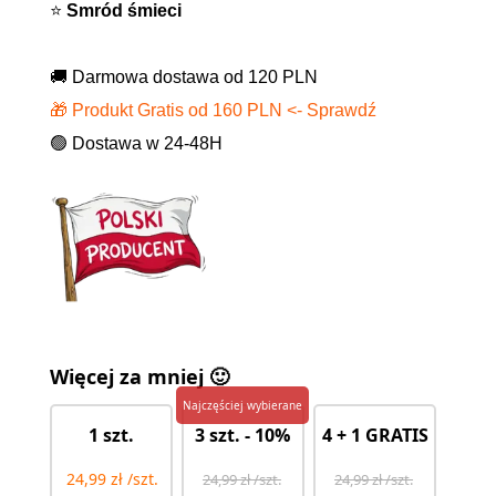
⭐
Smród śmieci
🚚 Darmowa dostawa od 120 PLN
🎁 Produkt Gratis od 160 PLN <- Sprawdź
🟢 Dostawa w 24-48H
Więcej za mniej 🙂
Najczęściej wybierane
1 szt.
3 szt. - 10%
4 + 1 GRATIS
24,99 zł /szt.
24,99 zł /szt.
24,99 zł /szt.