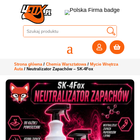


Strona główna
/
Chemia Warsztatowa
/
Mycie Wnętrza
Auta
/ Neutralizator Zapachów – SK-4Fox