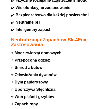
✔️
Fizyczne rozbijanie cząsteczek smrodu
✔️
Wielofunkcyjne zastosowanie
✔️
Bezpieczeństwo dla każdej powierzchni
✔️
Neutralne pH
✔️
Inteligentny zapach
Neutralizacja Zapachów Sk-4Fox:
Zastosowania
⭐
Mocz zwierząt domowych
⭐
Przepocona odzież
⭐
Smród z butów
⭐
Odświeżanie dywanów
⭐
Dym papierosowy
⭐
Uporczywa Stęchlizna
⭐
Woń pleśni i grzybów
⭐
Zapach ropy