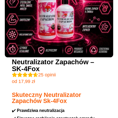
Neutralizator Zapachów –
SK-4Fox
25
opinii
od
17,99
zł
Skuteczny Neutralizator
Zapachów Sk-4Fox
✔️
Prawdziwa neutralizacja